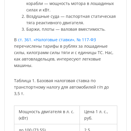
корабли — мощность мотора в лошадиных
силах и кВт.
Воздушные суда — паспортная статическая
тяга реактивного двигателя.
Баржи, плоты — валовая вместимость.
В
ст. 361. «Налоговые ставки», № 117-ФЗ
перечислены тарифы в рублях за лошадиные
силы, килограмм силы тяги и с единицы ТС. Нас,
как автовладельцев, интересуют легковые
машины.
Таблица 1. Базовая налоговая ставка по
транспортному налогу для автомобилей г/п до
3,5 т.
Мощность двигателя в л. с.
Цена 1 л. с.,
(кВт)
руб.
до 100 (73,55)
2,5