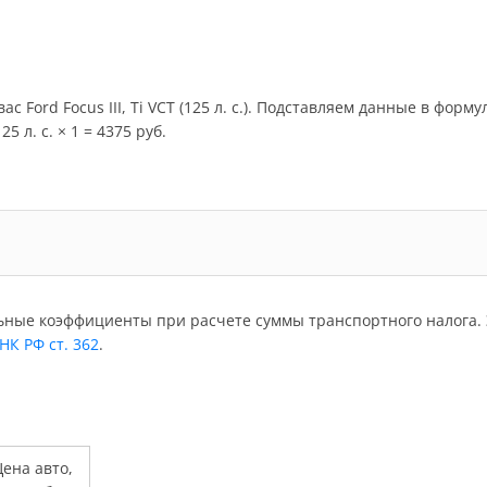
с Ford Focus III, Ti VCT (125 л. с.). Подставляем данные в форм
5 л. с. × 1 = 4375 руб.
ьные коэффициенты при расчете суммы транспортного налога. 
 НК РФ ст. 362
.
ена авто,