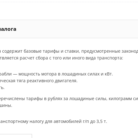
налога
н содержит базовые тарифы и ставки, предусмотренные законо
вляется расчет сбора с того или иного вида транспорта:
орабли — мощность мотора в лошадиных силах и кВт.
ческая тяга реактивного двигателя.
ь.
речислены тарифы в рублях за лошадиные силы, килограмм силы
ашины.
анспортному налогу для автомобилей г/п до 3,5 т.