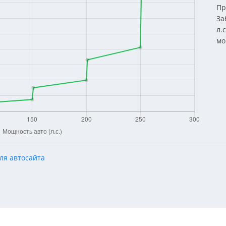
Пр
За
л.
мо
ля автосайта