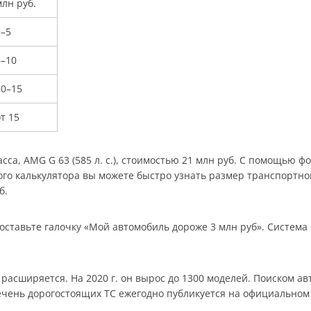
лн руб.
3–5
5–10
10–15
т 15
са, AMG G 63 (585 л. с.), стоимостью 21 млн руб. С помощью фор
о калькулятора вы можете быстро узнать размер транспортного
б.
оставьте галочку «Мой автомобиль дороже 3 млн руб». Система
асширяется. На 2020 г. он вырос до 1300 моделей. Поиском ав
ечень дорогостоящих ТС ежегодно публикуется на официальном