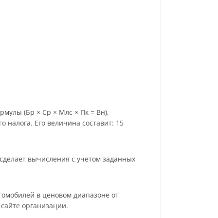
мулы (Бр × Ср × Млс × Пк = Вн),
 налога. Его величина составит: 15
 сделает вычисления с учетом заданных
томобилей в ценовом диапазоне от
 сайте организации.