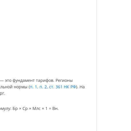
 — это фундамент тарифов. Регионы
ельной нормы (
п. 1, п. 2, ст. 361 НК РФ
). На
рг.
улу: Бр × Ср × Млс × 1 = Вн.