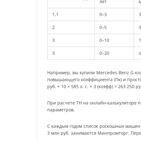
лет
м
1,1
0–3
2
0–5
3
0–10
3
0–20
о
Например, вы купили Mercedes-Benz G-клас
повышающего коэффициента (Пк) и простог
руб. × 10 × 585 л. с. × 3 (коэфф) = 263 250 ру
При расчете ТН на онлайн-калькуляторе п
параметров.
С каждым годом список роскошных машин р
3 млн руб. занимается Минпромторг. Пер