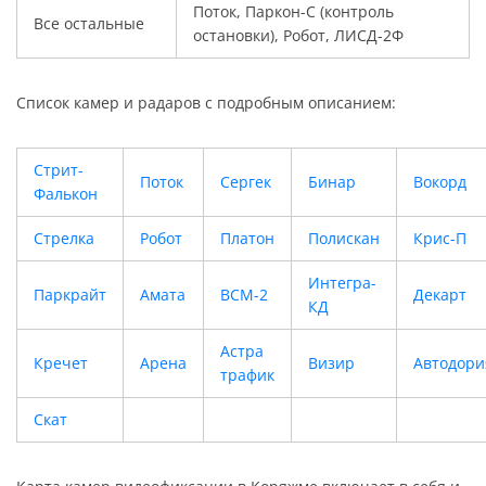
Поток, Паркон-С (контроль
Все остальные
остановки), Робот, ЛИСД-2Ф
Список камер и радаров с подробным описанием:
Стрит-
Поток
Сергек
Бинар
Вокорд
Фалькон
Стрелка
Робот
Платон
Полискан
Крис-П
Интегра-
Паркрайт
Амата
ВСМ-2
Декарт
КД
Астра
Кречет
Арена
Визир
Автодори
трафик
Скат