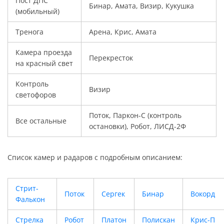
Пост ДПС
Бинар, Амата, Визир, Кукушка
(мобильный)
Тренога
Арена, Крис, Амата
Камера проезда
Перекресток
на красный свет
Контроль
Визир
светофоров
Поток, Паркон-С (контроль
Все остальные
остановки), Робот, ЛИСД-2Ф
Список камер и радаров с подробным описанием:
Стрит-
Поток
Сергек
Бинар
Вокорд
Фалькон
Стрелка
Робот
Платон
Полискан
Крис-П