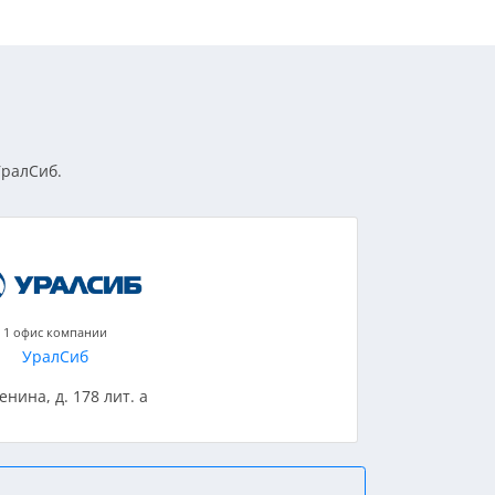
УралСиб.
1 офис компании
УралСиб
Ленина, д. 178 лит. а