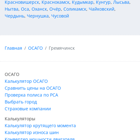
Красновишерск
,
Краснокамск
,
Кудымкар
,
Кунгур
,
Лысьва
,
Нытва
,
Оса
,
Оханск
,
Очёр
,
Соликамск
,
Чайковский
,
Чердынь
,
Чернушка
,
Чусовой
Главная
ОСАГО
Гремячинск
ОСАГО
Калькулятор ОСАГО
Сравнить цены на ОСАГО
Проверка полиса по РСА
Выбрать город
Страховые компании
Калькуляторы
Калькулятор крутящего момента
Калькулятор износа шин
Конвертер мощности двигателя