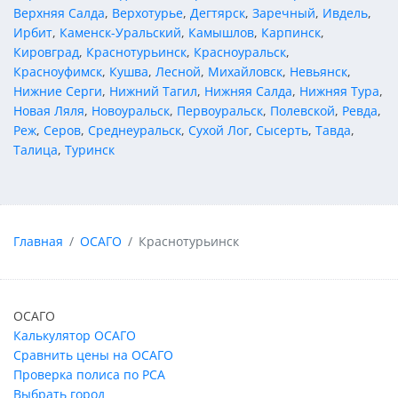
Верхняя Салда
,
Верхотурье
,
Дегтярск
,
Заречный
,
Ивдель
,
Ирбит
,
Каменск-Уральский
,
Камышлов
,
Карпинск
,
Кировград
,
Краснотурьинск
,
Красноуральск
,
Красноуфимск
,
Кушва
,
Лесной
,
Михайловск
,
Невьянск
,
Нижние Серги
,
Нижний Тагил
,
Нижняя Салда
,
Нижняя Тура
,
Новая Ляля
,
Новоуральск
,
Первоуральск
,
Полевской
,
Ревда
,
Реж
,
Серов
,
Среднеуральск
,
Сухой Лог
,
Сысерть
,
Тавда
,
Талица
,
Туринск
Главная
ОСАГО
Краснотурьинск
ОСАГО
Калькулятор ОСАГО
Сравнить цены на ОСАГО
Проверка полиса по РСА
Выбрать город