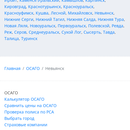
Ирбит
,
Каменск-Уральский
,
Камышлов
,
Карпинск
,
Кировград
,
Краснотурьинск
,
Красноуральск
,
Красноуфимск
,
Кушва
,
Лесной
,
Михайловск
,
Невьянск
,
Нижние Серги
,
Нижний Тагил
,
Нижняя Салда
,
Нижняя Тура
,
Новая Ляля
,
Новоуральск
,
Первоуральск
,
Полевской
,
Ревда
,
Реж
,
Серов
,
Среднеуральск
,
Сухой Лог
,
Сысерть
,
Тавда
,
Талица
,
Туринск
Главная
ОСАГО
Невьянск
ОСАГО
Калькулятор ОСАГО
Сравнить цены на ОСАГО
Проверка полиса по РСА
Выбрать город
Страховые компании