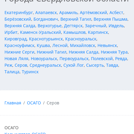
Екатеринбург
,
Алапаевск
,
Арамиль
,
Артёмовский
,
Асбест
,
Берёзовский
,
Богданович
,
Верхний Тагил
,
Верхняя Пышма
,
Верхняя Салда
,
Верхотурье
,
Дегтярск
,
Заречный
,
Ивдель
,
Ирбит
,
Каменск-Уральский
,
Камышлов
,
Карпинск
,
Кировград
,
Краснотурьинск
,
Красноуральск
,
Красноуфимск
,
Кушва
,
Лесной
,
Михайловск
,
Невьянск
,
Нижние Серги
,
Нижний Тагил
,
Нижняя Салда
,
Нижняя Тура
,
Новая Ляля
,
Новоуральск
,
Первоуральск
,
Полевской
,
Ревда
,
Реж
,
Серов
,
Среднеуральск
,
Сухой Лог
,
Сысерть
,
Тавда
,
Талица
,
Туринск
Главная
ОСАГО
Серов
ОСАГО