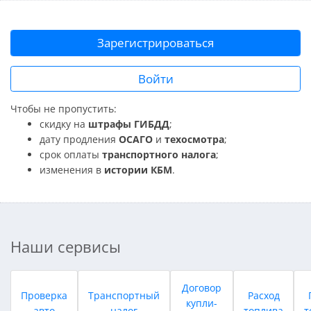
Зарегистрироваться
Войти
Чтобы не пропустить:
скидку на
штрафы ГИБДД
;
дату продления
ОСАГО
и
техосмотра
;
срок оплаты
транспортного налога
;
изменения в
истории КБМ
.
Наши сервисы
Договор
Проверка
Транспортный
Расход
купли-
авто
налог
топлива
т