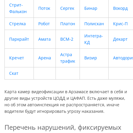
Стрит-
Поток
Сергек
Бинар
Вокорд
Фалькон
Стрелка
Робот
Платон
Полискан
Крис-П
Интегра-
Паркрайт
Амата
ВСМ-2
Декарт
КД
Астра
Кречет
Арена
Визир
Автодори
трафик
Скат
Карта камер видеофиксации в Арзамасе включает в себя и
другие виды устройств ЦОДД и ЦАФАП. Есть даже муляжи,
но об этом автоинспекция не распространяется, иначе
водители будут игнорировать угрозу наказания.
Перечень нарушений, фиксируемых