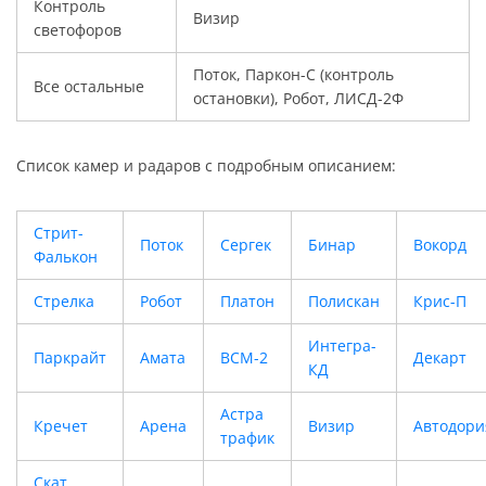
Контроль
Визир
светофоров
Поток, Паркон-С (контроль
Все остальные
остановки), Робот, ЛИСД-2Ф
Список камер и радаров с подробным описанием:
Стрит-
Поток
Сергек
Бинар
Вокорд
Фалькон
Стрелка
Робот
Платон
Полискан
Крис-П
Интегра-
Паркрайт
Амата
ВСМ-2
Декарт
КД
Астра
Кречет
Арена
Визир
Автодори
трафик
Скат