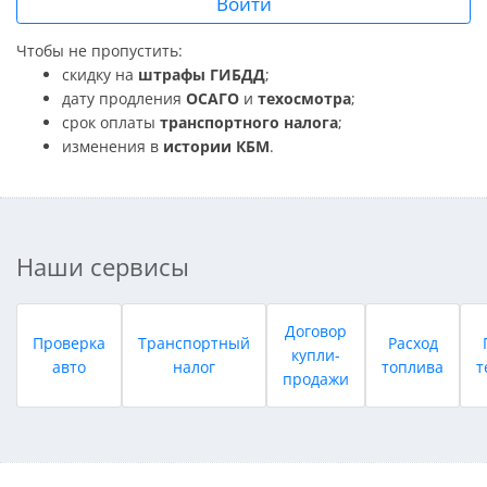
Войти
Чтобы не пропустить:
скидку на
штрафы ГИБДД
;
дату продления
ОСАГО
и
техосмотра
;
срок оплаты
транспортного налога
;
изменения в
истории КБМ
.
Наши сервисы
Договор
Проверка
Транспортный
Расход
купли-
авто
налог
топлива
т
продажи