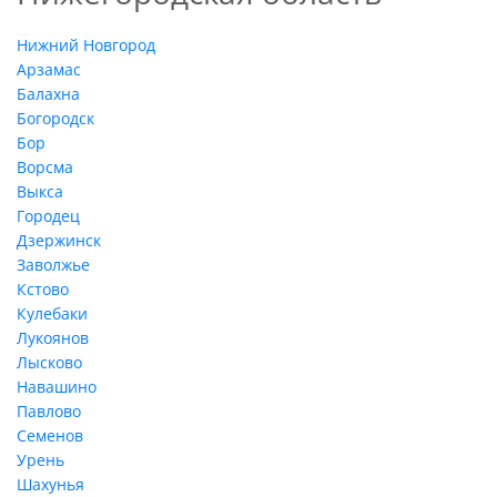
Нижний Новгород
Арзамас
Балахна
Богородск
Бор
Ворсма
Выкса
Городец
Дзержинск
Заволжье
Кстово
Кулебаки
Лукоянов
Лысково
Навашино
Павлово
Семенов
Урень
Шахунья