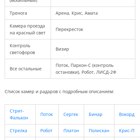
(мобильный)
Тренога
Арена, Крис, Амата
Камера проезда
Перекресток
на красный свет
Контроль
Визир
светофоров
Поток, Паркон-С (контроль
Все остальные
остановки), Робот, ЛИСД-2Ф
Список камер и радаров с подробным описанием:
Стрит-
Поток
Сергек
Бинар
Вокорд
Фалькон
Стрелка
Робот
Платон
Полискан
Крис-П