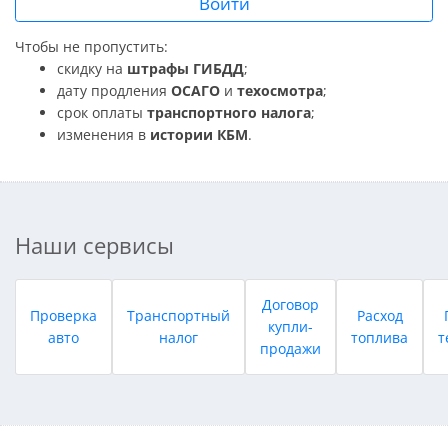
Войти
Чтобы не пропустить:
скидку на
штрафы ГИБДД
;
дату продления
ОСАГО
и
техосмотра
;
срок оплаты
транспортного налога
;
изменения в
истории КБМ
.
Наши сервисы
Договор
Проверка
Транспортный
Расход
купли-
авто
налог
топлива
т
продажи