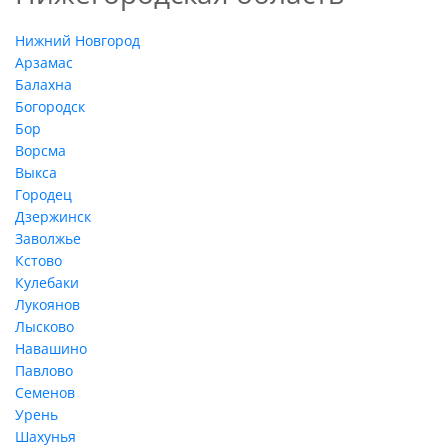
Нижний Новгород
Арзамас
Балахна
Богородск
Бор
Ворсма
Выкса
Городец
Дзержинск
Заволжье
Кстово
Кулебаки
Лукоянов
Лысково
Навашино
Павлово
Семенов
Урень
Шахунья