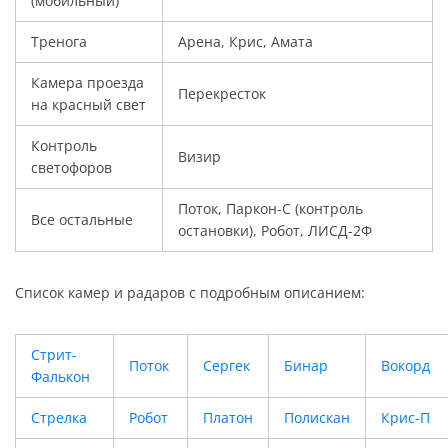
(мобильный)
Тренога
Арена, Крис, Амата
Камера проезда
Перекресток
на красный свет
Контроль
Визир
светофоров
Поток, Паркон-С (контроль
Все остальные
остановки), Робот, ЛИСД-2Ф
Список камер и радаров с подробным описанием:
Стрит-
Поток
Сергек
Бинар
Вокорд
Фалькон
Стрелка
Робот
Платон
Полискан
Крис-П