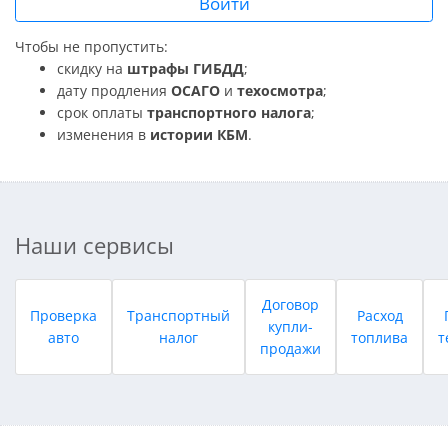
Войти
Чтобы не пропустить:
скидку на
штрафы ГИБДД
;
дату продления
ОСАГО
и
техосмотра
;
срок оплаты
транспортного налога
;
изменения в
истории КБМ
.
Наши сервисы
Договор
Проверка
Транспортный
Расход
купли-
авто
налог
топлива
т
продажи