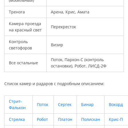
(мобильный)
Тренога
Арена, Крис, Амата
Камера проезда
Перекресток
на красный свет
Контроль
Визир
светофоров
Поток, Паркон-С (контроль
Все остальные
остановки), Робот, ЛИСД-2Ф
Список камер и радаров с подробным описанием:
Стрит-
Поток
Сергек
Бинар
Вокорд
Фалькон
Стрелка
Робот
Платон
Полискан
Крис-П