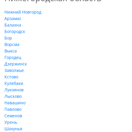
Нижний Новгород
Арзамас
Балахна
Богородск
Бор
Ворсма
Выкса
Городец
Дзержинск
Заволжье
Кстово
Кулебаки
Лукоянов
Лысково
Навашино
Павлово
Семенов
Урень
Шахунья